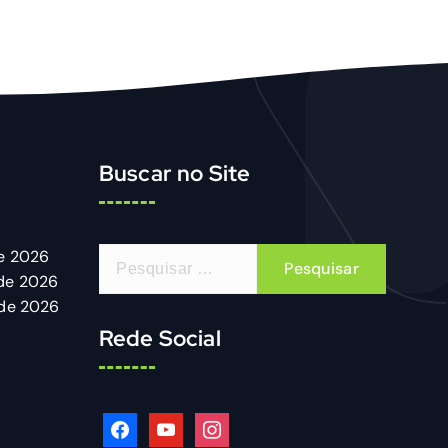
Buscar no Site
P
de 2026
e
 de 2026
s
 de 2026
q
Rede Social
u
i
s
f
y
i
a