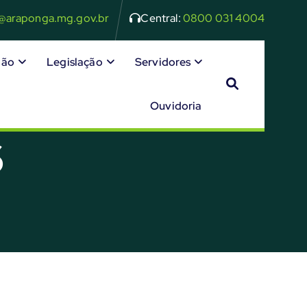
o@araponga.mg.gov.br
Central:
0800 031 4004
dão
Legislação
Servidores
Ouvidoria
6