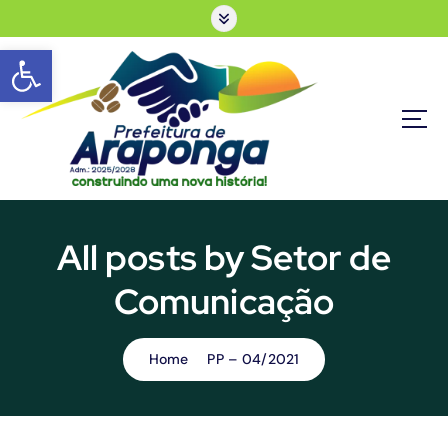
S
k
Barra de Ferramentas Aberta
i
p
t
o
c
o
n
PORTAL OFICIAL | ADM: 2025 - 2028
t
e
All posts by Setor de
n
t
Comunicação
Home
PP – 04/2021