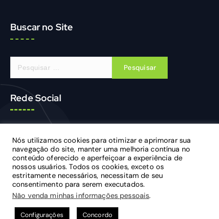
Buscar no Site
P
e
s
q
Rede Social
u
i
s
f
y
i
a
Nós utilizamos cookies para otimizar e aprimorar sua
a
o
n
r
navegação do site, manter uma melhoria contínua no
c
u
s
conteúdo oferecido e aperfeiçoar a experiência de
p
nossos usuários. Todos os cookies, exceto os
e
t
t
o
estritamente necessários, necessitam de seu
b
u
a
r
consentimento para serem executados.
o
b
g
:
Não venda minhas informações pessoais
.
o
e
r
Copyright © 2026 Prefeitura Municipal de Araponga-MG |
k
a
Todos os direitos Reservados.
Configurações
Concordo